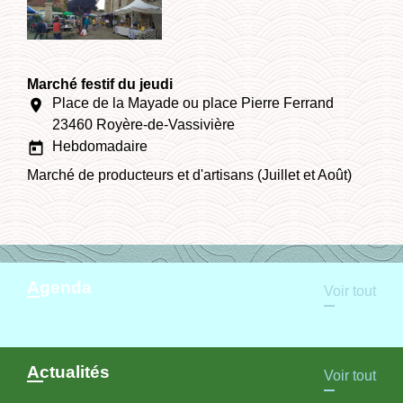
Marché festif du jeudi
Place de la Mayade ou place Pierre Ferrand
location_on
23460 Royère-de-Vassivière
Hebdomadaire
today
Marché de producteurs et d'artisans (Juillet et Août)
Agenda
Voir tout
Actualités
Voir tout