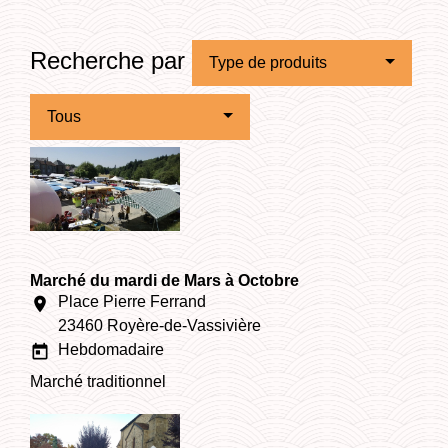
Recherche par
Type de produits
Tous
Marché du mardi de Mars à Octobre
Place Pierre Ferrand
location_on
23460 Royère-de-Vassivière
Hebdomadaire
today
Marché traditionnel