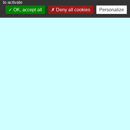
to activate
OK, accept all
Deny all cookies
Personalize
Publications
Voir tout
Contacts
Commune de Royère-de-Vassivière
5 Rue Camille Benassy
23460 Royère-de-Vassivière - FRANCE
+33 5 55 64 71 06