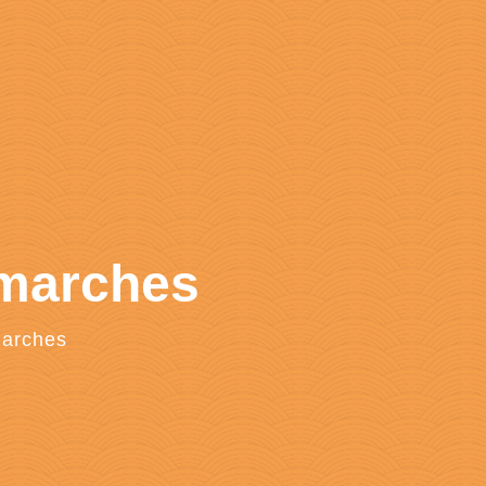
émarches
marches