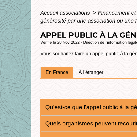
Accueil associations
>
Financement et 
générosité par une association ou une 
APPEL PUBLIC À LA GÉ
Vérifié le 28 Nov 2022 - Direction de l'information léga
Vous souhaitez faire un appel public à la g
En France
À l'étranger
Qu'est-ce que l'appel public à la g
Quels organismes peuvent recourir 