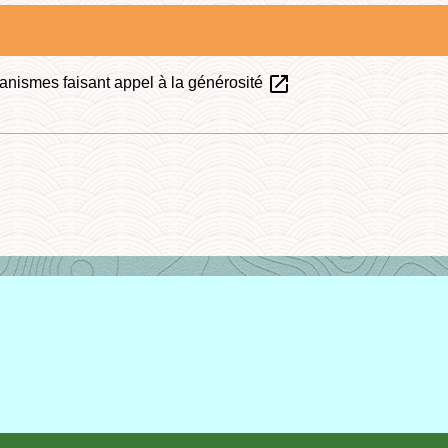
open_in_new
nismes faisant appel à la générosité