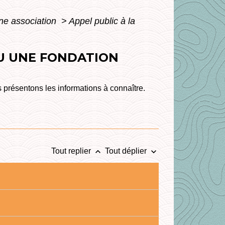
ne association
>
Appel public à la
OU UNE FONDATION
présentons les informations à connaître.
keyboard_arrow_up
keyboard_arrow_down
Tout replier
Tout déplier