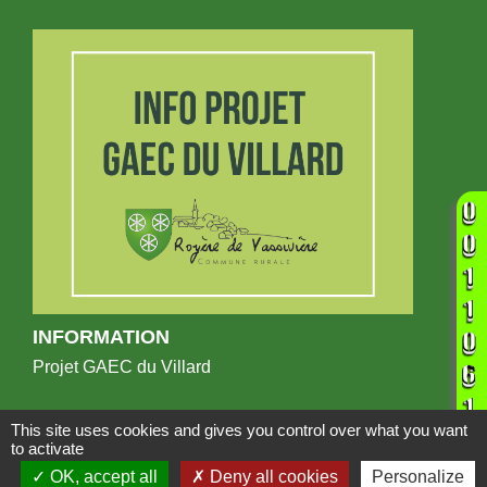
INFORMATION
Projet GAEC du Villard
This site uses cookies and gives you control over what you want
to activate
OK, accept all
Deny all cookies
Personalize
Publications