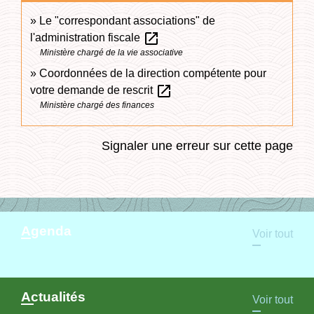
Le "correspondant associations" de
open_in_new
l'administration fiscale
Ministère chargé de la vie associative
Coordonnées de la direction compétente pour
open_in_new
votre demande de rescrit
Ministère chargé des finances
Signaler une erreur sur cette page
Agenda
Voir tout
Actualités
Voir tout