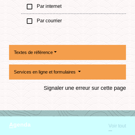
check_box_outline_blank
Par internet
check_box_outline_blank
Par courrier
Textes de référence
Services en ligne et formulaires
Signaler une erreur sur cette page
Agenda
Voir tout