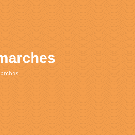
émarches
marches