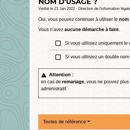
NOM D'USAGE ?
Vérifié le 21 Jan 2022 - Direction de l'information légal
Oui, vous pouvez continuer à utiliser le
nom 
Vous n'avez
aucune démarche à faire
.
check_box_outline_blank
Si vous utilisiez uniquement le
check_box_outline_blank
Si vous utilisiez un double nom
Attention :
warning
en cas de
remariage
, vous ne pouvez plus 
administratif.
Textes de référence