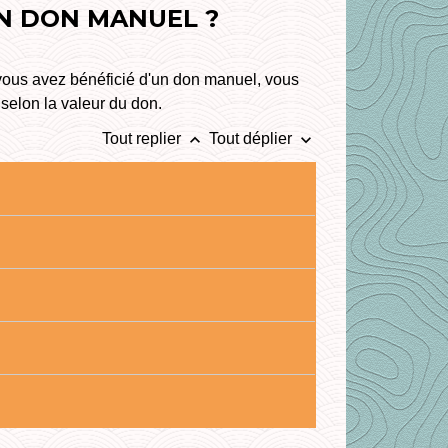
UN DON MANUEL ?
 vous avez bénéficié d'un don manuel, vous
 selon la valeur du don.
keyboard_arrow_up
keyboard_arrow_down
Tout replier
Tout déplier