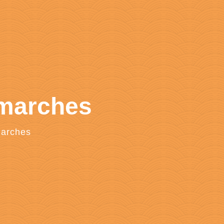
émarches
marches