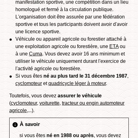
manifestation sportive, une compétition dans un lieu
homologué et fermé à la circulation publique.
L'organisation doit être assurée par une fédération
sportive et tous les participants doivent avoir d'avoir
une licence sportive.
Véhicule ou appareil agricole ou forestier attaché à
une exploitation agricole ou forestière, une
ETA
ou
à une
Cuma
. Vous devez avoir 16 ans minimum et
utiliser le véhicule uniquement durant l'exercice de
l'activité agricole ou forestière.
Si vous êtes
né au plus tard le 31 décembre 1987
,
cyclomoteur
et
quadricycle léger à moteur
.
Toutefois, vous devez
assurer le véhicule
(
cyclomoteur
,
voiturette
,
tracteur ou engin automoteur
agricole
,...).
À savoir
info
si vous êtes
né en 1988 ou après
, vous devez