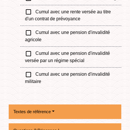
check_box_outline_blank
Cumul avec une rente versée au titre
d'un contrat de prévoyance
check_box_outline_blank
Cumul avec une pension d'invalidité
agricole
check_box_outline_blank
Cumul avec une pension d'invalidité
versée par un régime spécial
check_box_outline_blank
Cumul avec une pension d'invalidité
militaire
Textes de référence