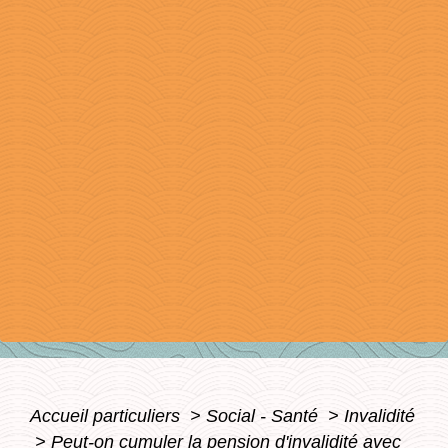
Accueil particuliers
>
Social - Santé
>
Invalidité
>
Peut-on cumuler la pension d'invalidité avec