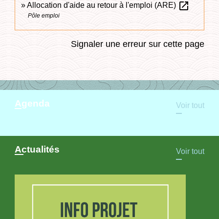
open_in_new
Allocation d'aide au retour à l'emploi (ARE)
Pôle emploi
Signaler une erreur sur cette page
Agenda
Voir tout
Actualités
Voir tout