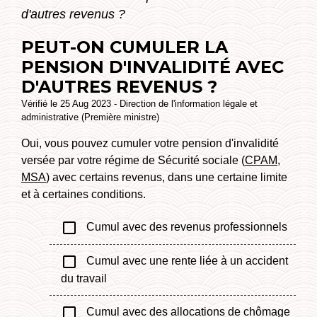
d'autres revenus ?
PEUT-ON CUMULER LA
PENSION D'INVALIDITÉ AVEC
D'AUTRES REVENUS ?
Vérifié le 25 Aug 2023 - Direction de l'information légale et
administrative (Première ministre)
Oui, vous pouvez cumuler votre pension d'invalidité
versée par votre régime de Sécurité sociale (
CPAM
,
MSA
) avec certains revenus, dans une certaine limite
et à certaines conditions.
check_box_outline_blank
Cumul avec des revenus professionnels
check_box_outline_blank
Cumul avec une rente liée à un accident
du travail
check_box_outline_blank
Cumul avec des allocations de chômage