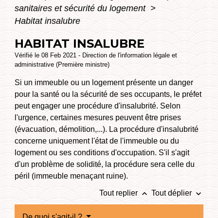
sanitaires et sécurité du logement
>
Habitat insalubre
HABITAT INSALUBRE
Vérifié le 08 Feb 2021 - Direction de l'information légale et
administrative (Première ministre)
Si un immeuble ou un logement présente un danger
pour la santé ou la sécurité de ses occupants, le préfet
peut engager une procédure d'insalubrité. Selon
l'urgence, certaines mesures peuvent être prises
(évacuation, démolition,...). La procédure d'insalubrité
concerne uniquement l'état de l'immeuble ou du
logement ou ses conditions d'occupation. S'il s'agit
d'un problème de solidité, la procédure sera celle du
péril (immeuble menaçant ruine).
keyboard_arrow_up
keyboard_arrow_down
Tout replier
Tout déplier
De quoi s'agit-il ?