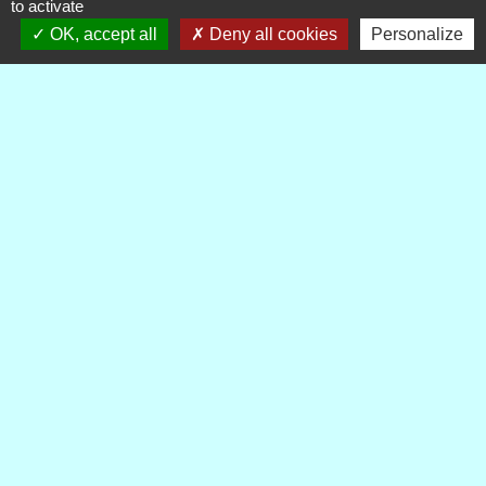
to activate
OK, accept all
Deny all cookies
Personalize
Publications
Voir tout
Contacts
Commune de Royère-de-Vassivière
5 Rue Camille Benassy
23460 Royère-de-Vassivière - FRANCE
+33 5 55 64 71 06