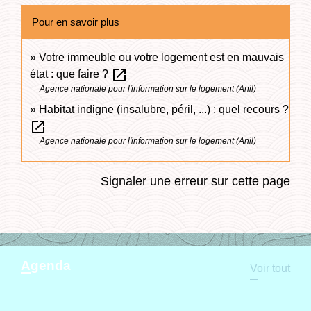
Pour en savoir plus
Votre immeuble ou votre logement est en mauvais
open_in_new
état : que faire ?
Agence nationale pour l'information sur le logement (Anil)
Habitat indigne (insalubre, péril, ...) : quel recours ?
open_in_new
Agence nationale pour l'information sur le logement (Anil)
Signaler une erreur sur cette page
Agenda
Voir tout