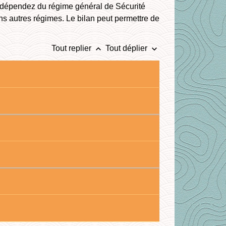
s dépendez du régime général de Sécurité
s autres régimes. Le bilan peut permettre de
keyboard_arrow_up
keyboard_arrow_down
Tout replier
Tout déplier