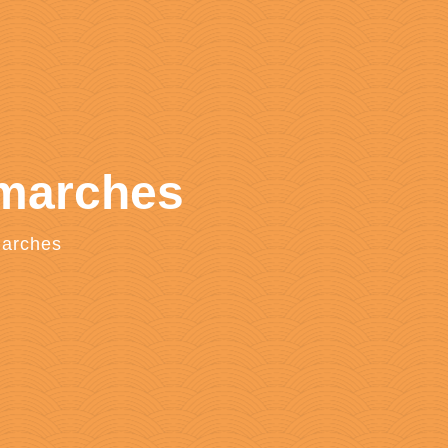
émarches
marches