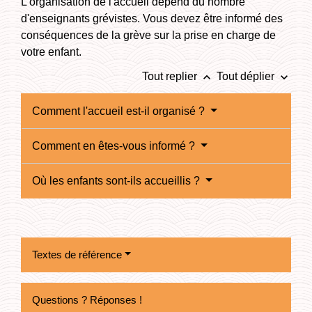
L'organisation de l'accueil dépend du nombre
d'enseignants grévistes. Vous devez être informé des
conséquences de la grève sur la prise en charge de
votre enfant.
keyboard_arrow_up
keyboard_arrow_down
Tout replier
Tout déplier
Comment l'accueil est-il organisé ?
Comment en êtes-vous informé ?
Où les enfants sont-ils accueillis ?
Textes de référence
Questions ? Réponses !