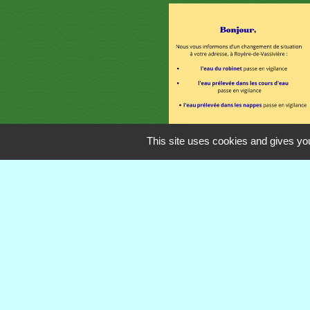
This site uses cookies and gives you
Contacts
Commune de Royère-de-Vassivière