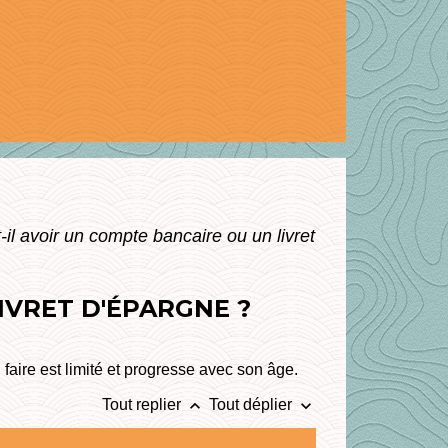
il avoir un compte bancaire ou un livret
IVRET D'ÉPARGNE ?
 faire est limité et progresse avec son âge.
keyboard_arrow_up
keyboard_arrow_down
Tout replier
Tout déplier