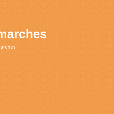
émarches
marches