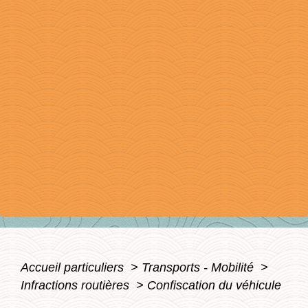
Accueil particuliers
>
Transports - Mobilité
>
Infractions routières
>
Confiscation du véhicule