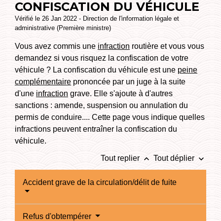
CONFISCATION DU VÉHICULE
Vérifié le 26 Jan 2022 - Direction de l'information légale et
administrative (Première ministre)
Vous avez commis une
infraction
routière et vous vous
demandez si vous risquez la confiscation de votre
véhicule ? La confiscation du véhicule est une
peine
complémentaire
prononcée par un juge à la suite
d'une
infraction
grave. Elle s'ajoute à d'autres
sanctions : amende, suspension ou annulation du
permis de conduire.... Cette page vous indique quelles
infractions peuvent entraîner la confiscation du
véhicule.
keyboard_arrow_up
keyboard_arrow_down
Tout replier
Tout déplier
Accident grave de la circulation/délit de fuite
Refus d'obtempérer