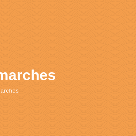
émarches
marches