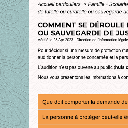
Accueil particuliers
>
Famille - Scolari
de tutelle ou curatelle ou sauvegarde d
COMMENT SE DÉROULE 
OU SAUVEGARDE DE JUS
Vérifié le 28 Apr 2023 - Direction de l'information légal
Pour décider si une mesure de protection (tut
auditionner la personne concernée et la per
L'audition n'est pas ouverte au public (
huis 
Nous vous présentons les informations à con
Que doit comporter la demande de 
La personne à protéger peut-elle ê