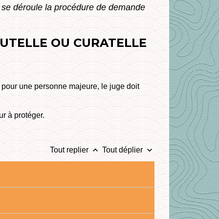
se déroule la procédure de demande
UTELLE OU CURATELLE
e pour une personne majeure, le juge doit
ur à protéger.
keyboard_arrow_up
keyboard_arrow_down
Tout replier
Tout déplier