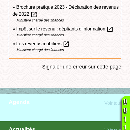
Brochure pratique 2023 - Déclaration des revenus
open_in_new
de 2022
Ministère chargé des finances
open_in_new
Impôt sur le revenu : dépliants d'information
Ministère chargé des finances
open_in_new
Les revenus mobiliers
Ministère chargé des finances
Signaler une erreur sur cette page
Agenda
Voir tout
Actualités