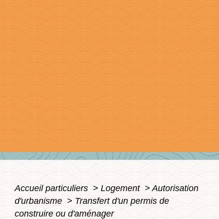
Accueil particuliers
>
Logement
>
Autorisation
d'urbanisme
>
Transfert d'un permis de
construire ou d'aménager