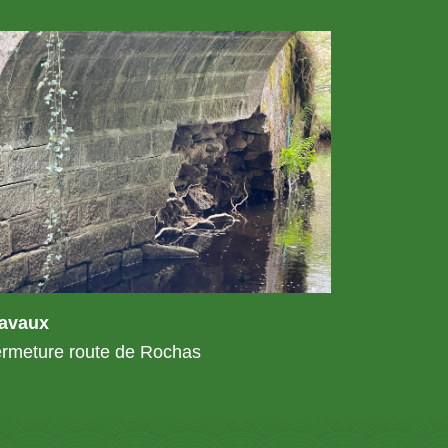
ravaux
rmeture route de Rochas