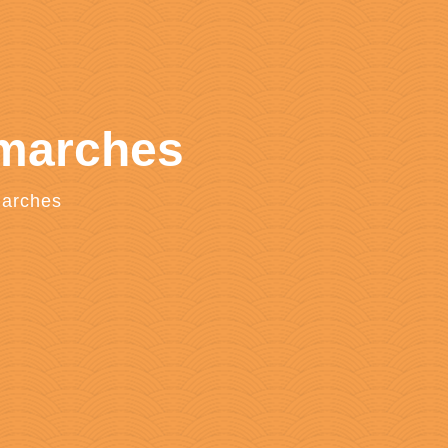
émarches
marches