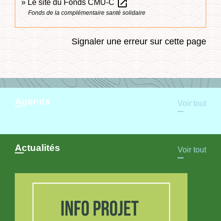
open_in_new
Le site du Fonds CMU-C
Fonds de la complémentaire santé solidaire
Signaler une erreur sur cette page
Agenda
Voir tout
Actualités
Voir tout