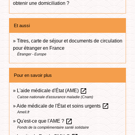
obtenir une domiciliation ?
Et aussi
Titres, carte de séjour et documents de circulation
pour étranger en France
Étranger - Europe
Pour en savoir plus
open_in_new
L'aide médicale d'État (AME)
Caisse nationale d'assurance maladie (Cnam)
open_in_new
Aide médicale de l'État et soins urgents
Ameli.fr
open_in_new
Qu'est-ce que l'AME ?
Fonds de la complémentaire santé solidaire