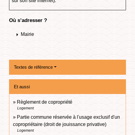
sur son site internet).
Où s’adresser ?
arrow_right
Mairie
Textes de référence
Et aussi
Règlement de copropriété
Logement
Partie commune réservée à l'usage exclusif d'un
copropriétaire (droit de jouissance privative)
Logement