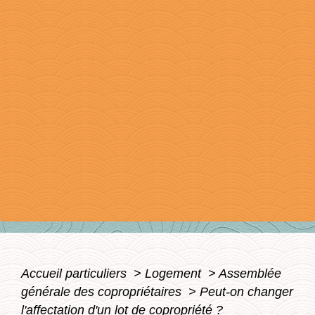
Accueil particuliers
>
Logement
>
Assemblée
générale des copropriétaires
>
Peut-on changer
l'affectation d'un lot de copropriété ?