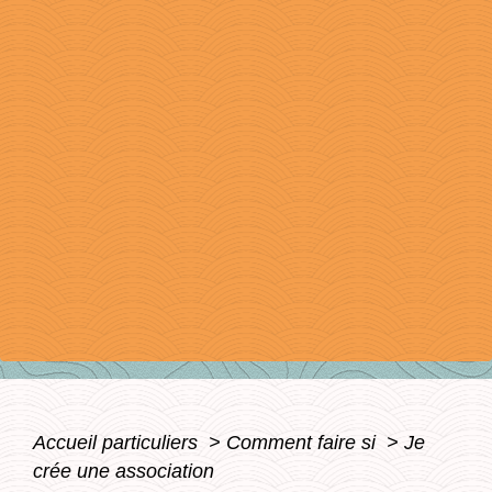
Accueil particuliers
>
Comment faire si
>
Je
crée une association