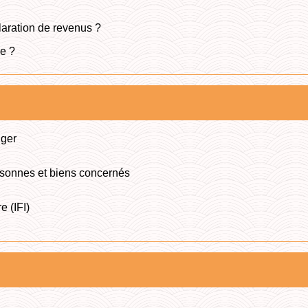
claration de revenus ?
le ?
nger
personnes et biens concernés
e (IFI)