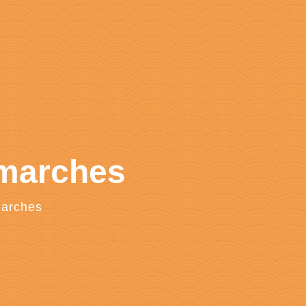
émarches
marches