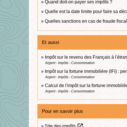
Quand doit-on payer ses impôts ?
Quelle est la date limite pour faire sa dé
Quelles sanctions en cas de fraude fisca
Et aussi
Impôt sur le revenu des Français à l'étra
Argent - Impôts - Consommation
Impôt sur la fortune immobilière (IFI) : 
Argent - Impôts - Consommation
Calcul de l'impôt sur la fortune immobilièr
Argent - Impôts - Consommation
Pour en savoir plus
open_in_new
Site des impôts