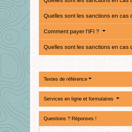
Quelles sont les sanctions en cas 
Quelles sont les sanctions en cas 
Comment payer l'IFI ?
Quelles sont les sanctions en cas
Textes de référence
Services en ligne et formulaires
Questions ? Réponses !