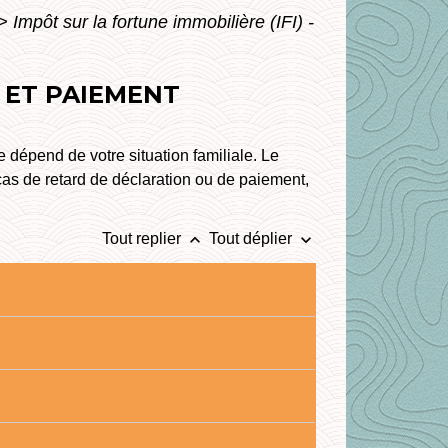
>
Impôt sur la fortune immobilière (IFI) -
N ET PAIEMENT
e dépend de votre situation familiale. Le
cas de retard de déclaration ou de paiement,
keyboard_arrow_up
keyboard_arrow_down
Tout replier
Tout déplier