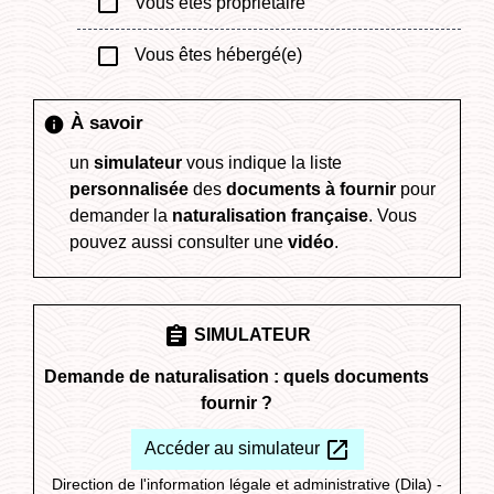
check_box_outline_blank
Vous êtes propriétaire
check_box_outline_blank
Vous êtes hébergé(e)
À savoir
info
un
simulateur
vous indique la liste
personnalisée
des
documents à fournir
pour
demander la
naturalisation française
. Vous
pouvez aussi consulter une
vidéo
.
assignment
SIMULATEUR
Demande de naturalisation : quels documents
fournir ?
open_in_new
Accéder au simulateur
Direction de l'information légale et administrative (Dila) -