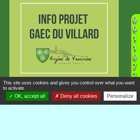
This site uses cookies and gives you control over what you want
INFORMATION
to activate
Projet GAEC du Villard
OK, accept all
Deny all cookies
Personalize
Publications
Voir tout