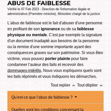
ABUS DE FAIBLESSE
Vérifié le 07 Feb 2023 - Direction de l'information légale et
administrative (Première ministre), Ministère chargé de la justice
L'abus de faiblesse est le fait d'abuser d'une personne
en profitant de son
ignorance
ou de sa
faiblesse
physique ou mentale
. C'est par exemple la signature
d'un document inadapté aux besoins de la personne
ou la remise d'une somme importante ayant des
conséquences graves sur son patrimoine. Si vous êtes
victime, vous pouvez
porter plainte
pour faire
condamner l'auteur des faits et recevoir des
dommages-intérêts
. Nous vous expliquons quels sont
les faits réprimés et vous indiquons les démarches.
keyboard_arrow_up
keyboard_arrow_down
Tout replier
Tout déplier
Qu'est-ce que l'abus de faiblesse ?
Quelles sont les conditions concernant la