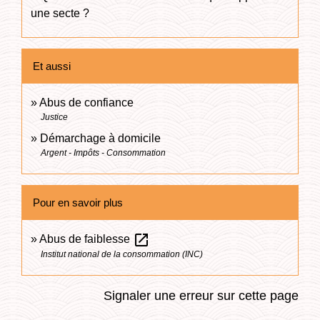
une secte ?
Et aussi
Abus de confiance
Justice
Démarchage à domicile
Argent - Impôts - Consommation
Pour en savoir plus
open_in_new
Abus de faiblesse
Institut national de la consommation (INC)
Signaler une erreur sur cette page