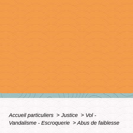
Accueil particuliers
>
Justice
>
Vol -
Vandalisme - Escroquerie
>
Abus de faiblesse