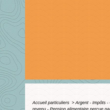
Accueil particuliers
>
Argent - Impôts
revenu - Pension alimentaire perçue pa