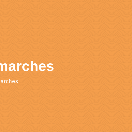
émarches
marches