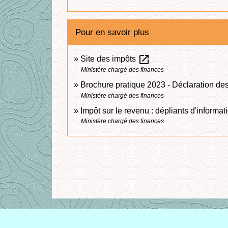
Pour en savoir plus
open_in_new
Site des impôts
Ministère chargé des finances
Brochure pratique 2023 - Déclaration d
Ministère chargé des finances
Impôt sur le revenu : dépliants d'informa
Ministère chargé des finances