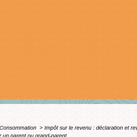
 - Consommation
>
Impôt sur le revenu : déclaration et r
r un parent ou grand-parent