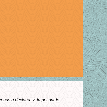
evenus à déclarer
>
Impôt sur le