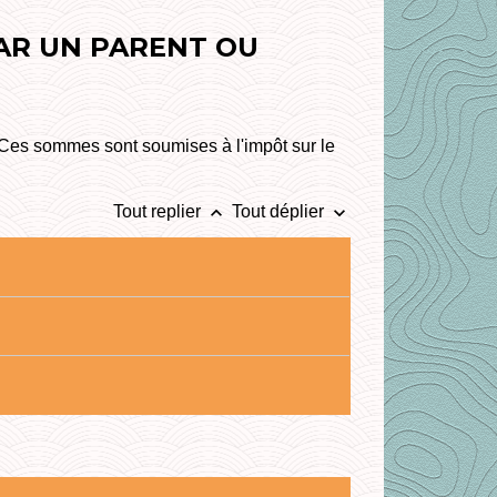
PAR UN PARENT OU
 Ces sommes sont soumises à l'impôt sur le
keyboard_arrow_up
keyboard_arrow_down
Tout replier
Tout déplier