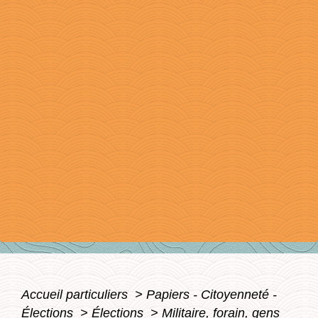
Accueil particuliers
>
Papiers - Citoyenneté -
Élections
>
Élections
>
Militaire, forain, gens