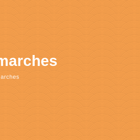
émarches
marches