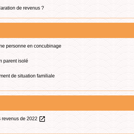
claration de revenus ?
d'une personne en concubinage
n parent isolé
ent de situation familiale
open_in_new
es revenus de 2022