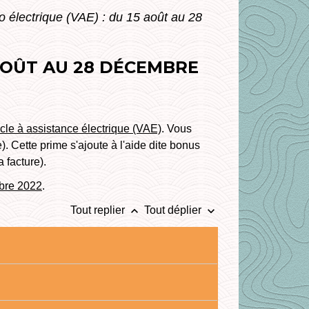
o électrique (VAE) : du 15 août au 28
 AOÛT AU 28 DÉCEMBRE
cle à assistance électrique (VAE)
. Vous
 Cette prime s'ajoute à l'aide dite bonus
a facture).
mbre 2022
.
keyboard_arrow_up
keyboard_arrow_down
Tout replier
Tout déplier