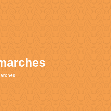
émarches
marches