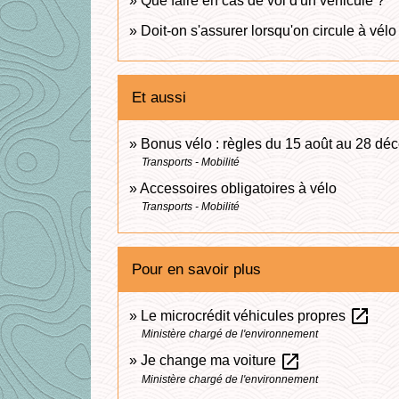
Que faire en cas de vol d'un véhicule ?
Doit-on s'assurer lorsqu'on circule à vélo
Et aussi
Bonus vélo : règles du 15 août au 28 d
Transports - Mobilité
Accessoires obligatoires à vélo
Transports - Mobilité
Pour en savoir plus
open_in_new
Le microcrédit véhicules propres
Ministère chargé de l'environnement
open_in_new
Je change ma voiture
Ministère chargé de l'environnement