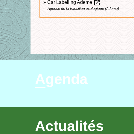
open_in_new
Car Labelling Ademe
Agence de la transition écologique (Ademe)
Agenda
Actualités