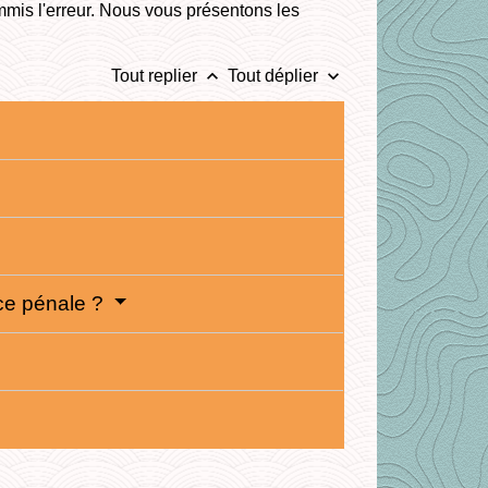
 commis l'erreur. Nous vous présentons les
keyboard_arrow_up
keyboard_arrow_down
Tout replier
Tout déplier
ice pénale ?