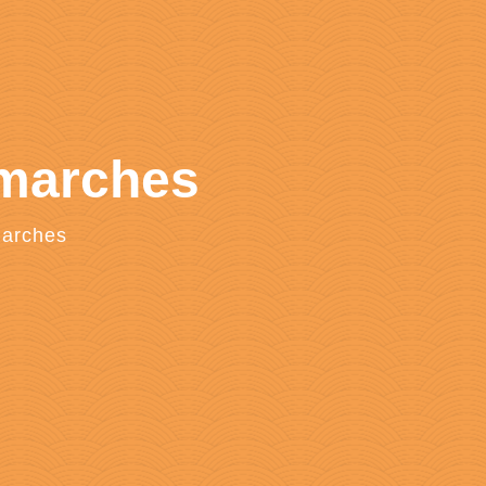
émarches
marches