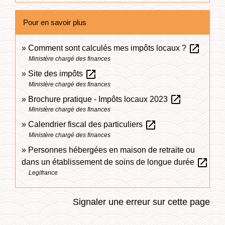
Pour en savoir plus
open_in_new
Comment sont calculés mes impôts locaux ?
Ministère chargé des finances
open_in_new
Site des impôts
Ministère chargé des finances
open_in_new
Brochure pratique - Impôts locaux 2023
Ministère chargé des finances
open_in_new
Calendrier fiscal des particuliers
Ministère chargé des finances
Personnes hébergées en maison de retraite ou
open_in_new
dans un établissement de soins de longue durée
Legifrance
Signaler une erreur sur cette page