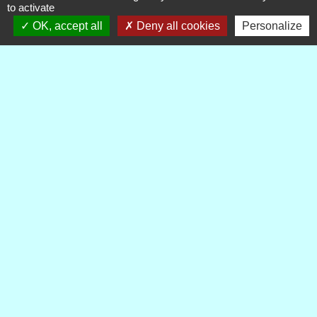
to activate
OK, accept all
Deny all cookies
Personalize
INFORMATION
Projet GAEC du Villard
Publications
Voir tout