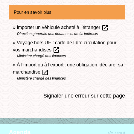
Pour en savoir plus
open_in_new
Importer un véhicule acheté à l'étranger
Direction générale des douanes et droits indirects
Voyage hors UE : carte de libre circulation pour
open_in_new
vos marchandises
Ministère chargé des finances
À l'import ou à l'export : une obligation, déclarer sa
open_in_new
marchandise
Ministère chargé des finances
Signaler une erreur sur cette page
Agenda
Voir tout