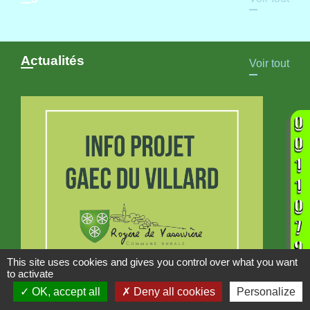
Actualités
Voir tout
This site uses cookies and gives you control over what you want
to activate
INFORMATION
OK, accept all
Deny all cookies
Personalize