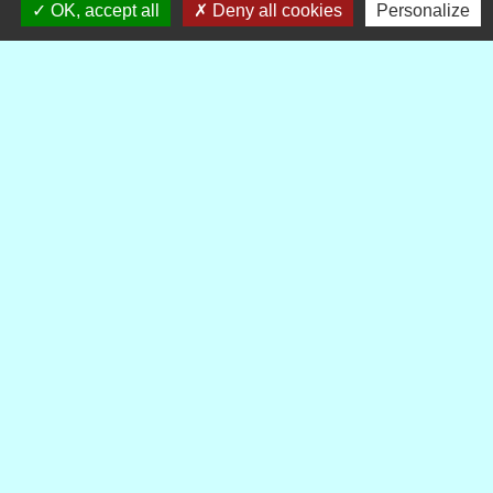
OK, accept all
Deny all cookies
Personalize
Publications
Voir tout
Contacts
Commune de Royère-de-Vassivière
5 Rue Camille Benassy
23460 Royère-de-Vassivière - FRANCE
+33 5 55 64 71 06