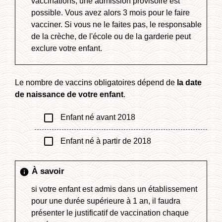
vaccinations, une admission provisoire est
possible. Vous avez alors 3 mois pour le faire
vacciner. Si vous ne le faites pas, le responsable
de la crèche, de l'école ou de la garderie peut
exclure votre enfant.
Le nombre de vaccins obligatoires dépend de
la date
de naissance de votre enfant
.
check_box_outline_blank
Enfant né avant 2018
check_box_outline_blank
Enfant né à partir de 2018
À savoir
info
si votre enfant est admis dans un établissement
pour une durée supérieure à 1 an, il faudra
présenter le justificatif de vaccination chaque