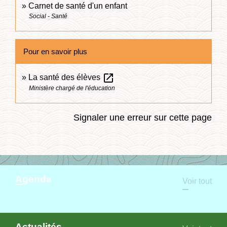
Carnet de santé d'un enfant
Social - Santé
Pour en savoir plus
open_in_new
La santé des élèves
Ministère chargé de l'éducation
Signaler une erreur sur cette page
Agenda
Voir tout
Actualités