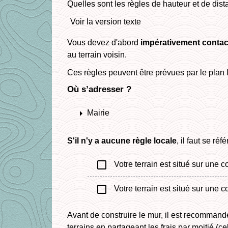
Quelles sont les règles de hauteur et de dis
Voir la version texte
Vous devez d'abord
impérativement
contac
au terrain voisin.
Ces règles peuvent être prévues par le plan
Où s’adresser ?
arrow_right
Mairie
S'il n'y a aucune règle locale
, il faut se ré
check_box_outline_blank
Votre terrain est situé sur une
check_box_outline_blank
Votre terrain est situé sur une
Avant de construire le mur, il est recommandé 
terrains en partageant les frais par moitié (c