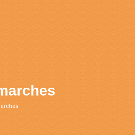
émarches
marches