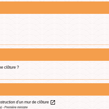
ne clôture ?
open_in_new
struction d'un mur de clôture
la) - Première ministre