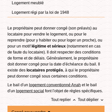
Logement meublé
Logement régi par la loi de 1948
Le propriétaire peut donner congé (son préavis) au
locataire pour vendre le logement, ou pour le
reprendre (pour y habiter ou pour loger un proche), ou
pour un motif
légitime et sérieux
(notamment en cas
de faute du locataire). Il doit respecter des conditions
de forme et de délais. Généralement, le propriétaire
doit donner congé pour la date d'échéance du bail. Il
existe des
locataires protégés
, à qui le propriétaire
peut donner congé sous certaines conditions.
Le bail d'un
logement conventionné Anah
et le bail
d'un
logement social
font l'objet de règles spécifiques.
keyboard_arrow_up
keyboard_arrow_down
Tout replier
Tout déplier