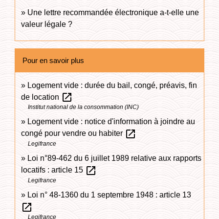
Une lettre recommandée électronique a-t-elle une
valeur légale ?
Pour en savoir plus
Logement vide : durée du bail, congé, préavis, fin
open_in_new
de location
Institut national de la consommation (INC)
Logement vide : notice d'information à joindre au
open_in_new
congé pour vendre ou habiter
Legifrance
Loi n°89-462 du 6 juillet 1989 relative aux rapports
open_in_new
locatifs : article 15
Legifrance
Loi n° 48-1360 du 1 septembre 1948 : article 13
open_in_new
Legifrance