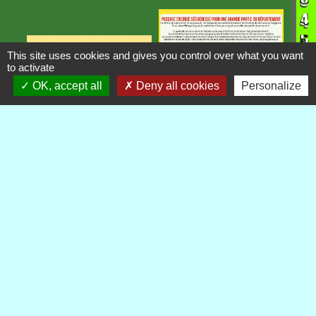
This site uses cookies and gives you control over what you want
to activate
OK, accept all
Deny all cookies
Personalize
Contacts
Commune de Royère-de-Vassivière
5 Rue Camille Benassy
23460 Royère-de-Vassivière - FRANCE
+33 5 55 64 71 06