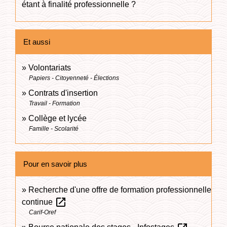
étant à finalité professionnelle ?
Et aussi
Volontariats
Papiers - Citoyenneté - Élections
Contrats d'insertion
Travail - Formation
Collège et lycée
Famille - Scolarité
Pour en savoir plus
Recherche d'une offre de formation professionnelle
open_in_new
continue
Carif-Oref