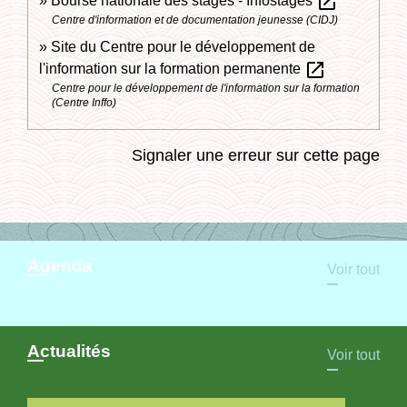
open_in_new
Bourse nationale des stages - Infostages
Centre d'information et de documentation jeunesse (CIDJ)
Site du Centre pour le développement de
open_in_new
l'information sur la formation permanente
Centre pour le développement de l'information sur la formation
(Centre Inffo)
Signaler une erreur sur cette page
Agenda
Voir tout
Actualités
Voir tout