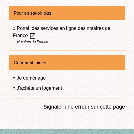
Pour en savoir plus
Portail des services en ligne des notaires de
open_in_new
France
Notaires de France
Comment faire si...
Je déménage
J'achète un logement
Signaler une erreur sur cette page