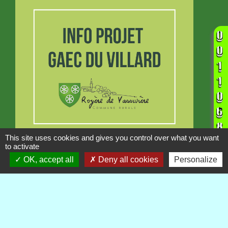
This site uses cookies and gives you control over what you want
INFORMATION
to activate
Projet GAEC du Villard
OK, accept all
Deny all cookies
Personalize
Publications
Voir tout