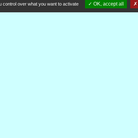
 control over what you want to activate
OK, accept all
alité
-
Accessibilité
-
Plan du site
-
Gestion des cookie