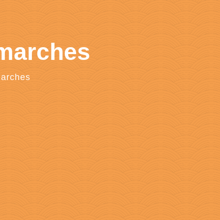
émarches
marches