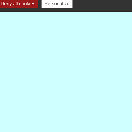
Deny all cookies
Personalize
liens
Demarches-administratives
s