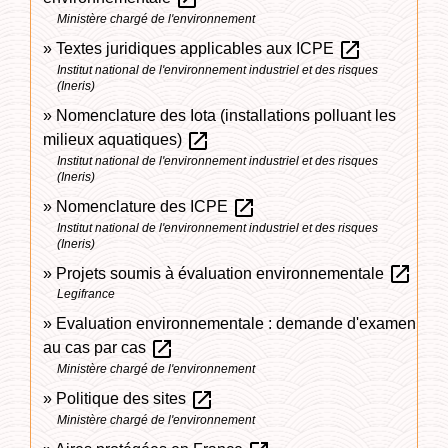
Ministère chargé de l'environnement
open_in_new
Textes juridiques applicables aux ICPE
Institut national de l'environnement industriel et des risques
(Ineris)
Nomenclature des Iota (installations polluant les
open_in_new
milieux aquatiques)
Institut national de l'environnement industriel et des risques
(Ineris)
open_in_new
Nomenclature des ICPE
Institut national de l'environnement industriel et des risques
(Ineris)
open_in_new
Projets soumis à évaluation environnementale
Legifrance
Evaluation environnementale : demande d'examen
open_in_new
au cas par cas
Ministère chargé de l'environnement
open_in_new
Politique des sites
Ministère chargé de l'environnement