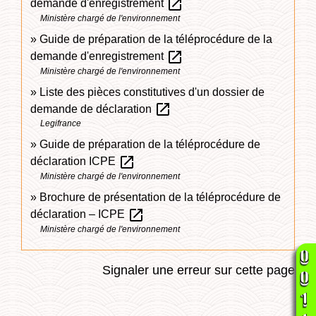
open_in_new
demande d'enregistrement
Ministère chargé de l'environnement
Guide de préparation de la téléprocédure de la
open_in_new
demande d'enregistrement
Ministère chargé de l'environnement
Liste des pièces constitutives d'un dossier de
open_in_new
demande de déclaration
Legifrance
Guide de préparation de la téléprocédure de
open_in_new
déclaration ICPE
Ministère chargé de l'environnement
Brochure de présentation de la téléprocédure de
open_in_new
déclaration – ICPE
Ministère chargé de l'environnement
Signaler une erreur sur cette page