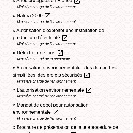
open_in_new
Aires protégées en France
Ministère chargé de l'environnement
open_in_new
Natura 2000
Ministère chargé de l'environnement
Autorisation d'exploiter une installation de
open_in_new
production d'électricité
Ministère chargé de l'environnement
open_in_new
Défricher une forêt
Ministère chargé de la recherche
Autorisation environnementale : des démarches
open_in_new
simplifiées, des projets sécurisés
Ministère chargé de l'environnement
open_in_new
L'autorisation environnementale
Ministère chargé de l'environnement
Mandat de dépôt pour autorisation
open_in_new
environnementale
Ministère chargé de l'environnement
Brochure de présentation de la téléprocédure de