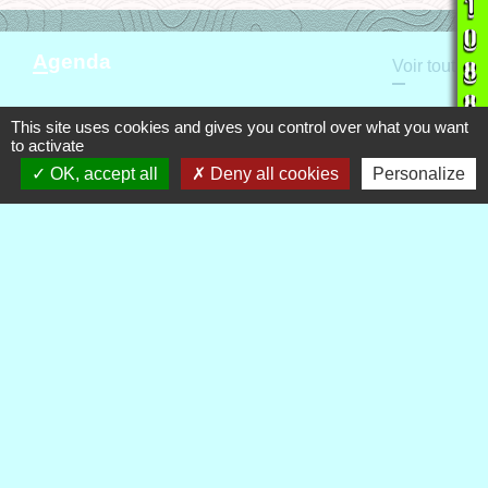
Agenda
Voir tout
This site uses cookies and gives you control over what you want
to activate
Actualités
Voir tout
OK, accept all
Deny all cookies
Personalize