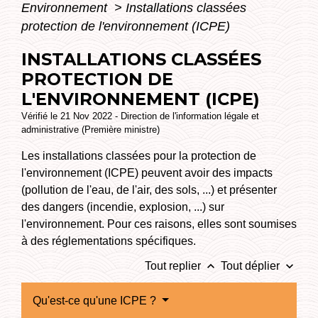
Environnement
>
Installations classées
protection de l'environnement (ICPE)
INSTALLATIONS CLASSÉES
PROTECTION DE
L'ENVIRONNEMENT (ICPE)
Vérifié le 21 Nov 2022 - Direction de l'information légale et
administrative (Première ministre)
Les installations classées pour la protection de
l'environnement (ICPE) peuvent avoir des impacts
(pollution de l'eau, de l'air, des sols, ...) et présenter
des dangers (incendie, explosion, ...) sur
l'environnement. Pour ces raisons, elles sont soumises
à des réglementations spécifiques.
keyboard_arrow_up
keyboard_arrow_down
Tout replier
Tout déplier
Qu'est-ce qu'une ICPE ?