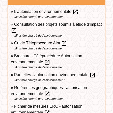
open_in_new
L'autorisation environnementale
Ministère chargé de l'environnement
Consultation des projets soumis à étude d'impact
open_in_new
Ministère chargé de l'environnement
open_in_new
Guide Téléprocédure Aiot
Ministère chargé de l'environnement
Brochure - Téléprocédure Autorisation
open_in_new
environnementale
Ministère chargé de l'environnement
open_in_new
Parcelles - autorisation environnementale
Ministère chargé de l'environnement
Références géographiques - autorisation
open_in_new
environnementale
Ministère chargé de l'environnement
Fichier de mesures ERC - autorisation
open_in_new
environnementale