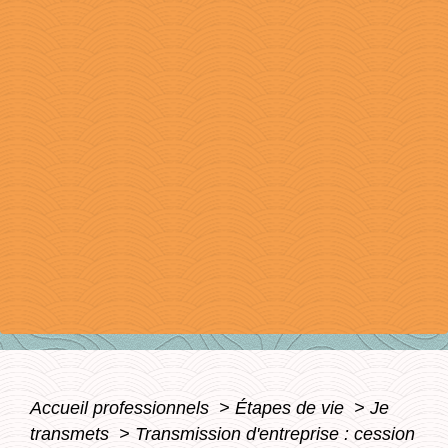
Accueil professionnels
>
Étapes de vie
>
Je
transmets
>
Transmission d'entreprise : cession