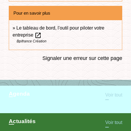
Pour en savoir plus
Le tableau de bord, l'outil pour piloter votre
open_in_new
entreprise
Bpifrance Création
Signaler une erreur sur cette page
Agenda
Voir tout
Actualités
Voir tout