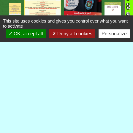
This site uses cookies and gives you control over what you want
to activate
OK, accept all
Deny all cookies
Personalize
Contacts
Commune de Royère-de-Vassivière
5 Rue Camille Benassy
23460 Royère-de-Vassivière - FRANCE
+33 5 55 64 71 06