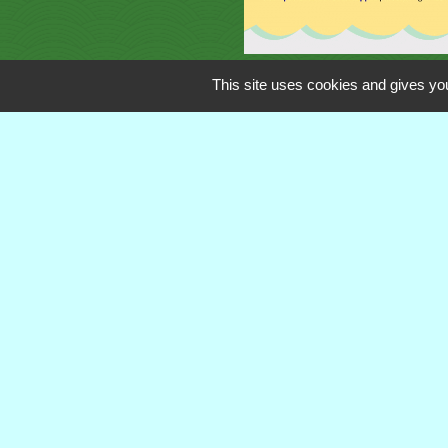
This site uses cookies and gives you
Contacts
Commune de Royère-de-Vassivière
5 Rue Camille Benassy
23460 Royère-de-Vassivière - FRANCE
+33 5 55 64 71 06