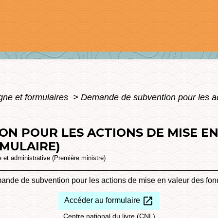
igne et formulaires
>
Demande de subvention pour les ac
N POUR LES ACTIONS DE MISE E
RMULAIRE)
le et administrative (Première ministre)
nde de subvention pour les actions de mise en valeur des fonds
open_in_new
Accéder au formulaire
Centre national du livre (CNL)