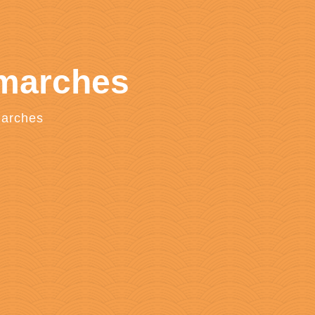
émarches
marches