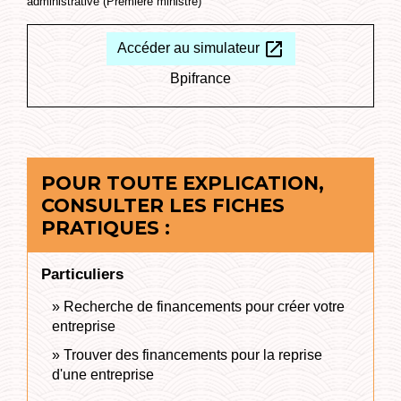
administrative (Première ministre)
open_in_new
Accéder au simulateur
Bpifrance
POUR TOUTE EXPLICATION,
CONSULTER LES FICHES
PRATIQUES :
Particuliers
Recherche de financements pour créer votre
entreprise
Trouver des financements pour la reprise
d'une entreprise