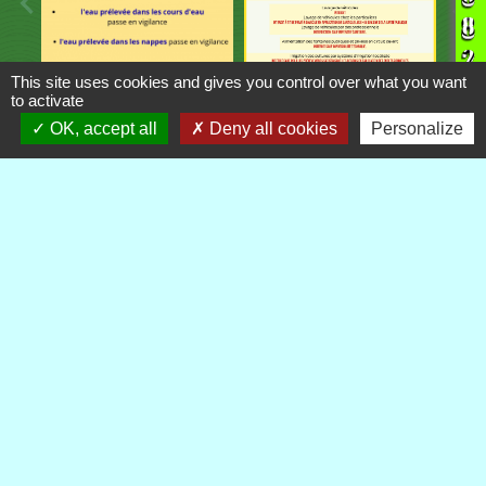
This site uses cookies and gives you control over what you want
to activate
OK, accept all
Deny all cookies
Personalize
Contacts
Commune de Royère-de-Vassivière
5 Rue Camille Benassy
23460 Royère-de-Vassivière - FRANCE
+33 5 55 64 71 06