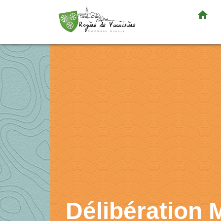
home
Délibération 