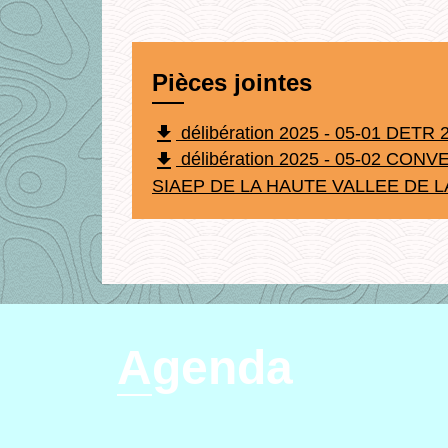
Pièces jointes
file_download
délibération 2025 - 05-01 DETR 
file_download
délibération 2025 - 05-02 C
SIAEP DE LA HAUTE VALLEE DE LA
Agenda