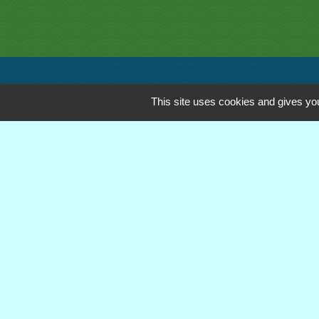
Contacts
This site uses cookies and gives you
Commune de Royère-de-Vassivière
5 Rue Camille Benassy
23460 Royère-de-Vassivière - FRANCE
+33 5 55 64 71 06