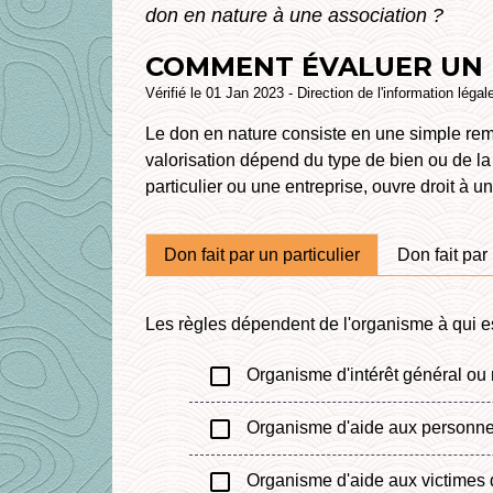
don en nature à une association ?
COMMENT ÉVALUER UN D
Vérifié le 01 Jan 2023 - Direction de l'information légal
Le don en nature consiste en une simple remi
valorisation dépend du type de bien ou de l
particulier ou une entreprise, ouvre droit à u
Don fait par un particulier
Don fait par
Les règles dépendent de l'organisme à qui es
check_box_outline_blank
Organisme d'intérêt général ou r
check_box_outline_blank
Organisme d'aide aux personnes 
check_box_outline_blank
Organisme d'aide aux victimes