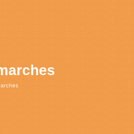
émarches
marches