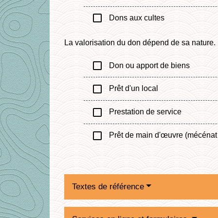
check_box_outline_blank
Dons aux cultes
La valorisation du don dépend de sa nature.
check_box_outline_blank
Don ou apport de biens
check_box_outline_blank
Prêt d'un local
check_box_outline_blank
Prestation de service
check_box_outline_blank
Prêt de main d'œuvre (mécénat
Textes de référence