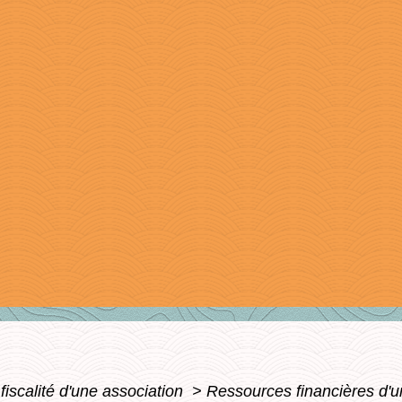
fiscalité d'une association
>
Ressources financières d'u