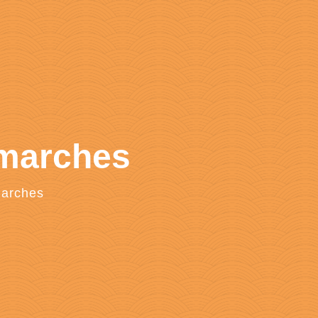
émarches
marches