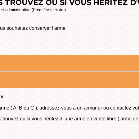
S TROUVEZ OU SI VOUS HÉRITEZ D
e et administrative (Première ministre)
us souhaitez conserver l'arme
me.
arme (
A
,
B
ou
C
), adressez-vous à un armurier ou contactez vot
trouvez ou si vous héritez d' une arme en vente libre (
arme de