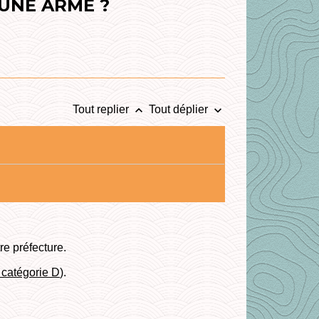
'UNE ARME ?
keyboard_arrow_up
keyboard_arrow_down
Tout replier
Tout déplier
re préfecture.
 catégorie D
).