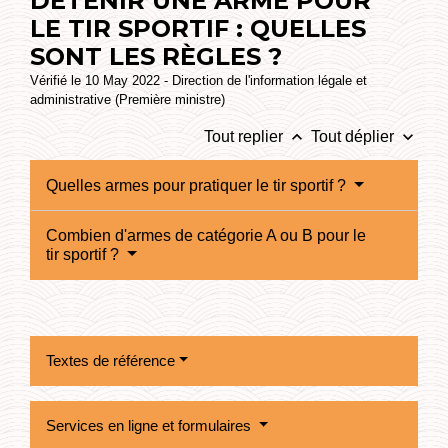
DÉTENIR UNE ARME POUR
LE TIR SPORTIF : QUELLES
SONT LES RÈGLES ?
Vérifié le 10 May 2022 - Direction de l'information légale et
administrative (Première ministre)
keyboard_arrow_up
keyboard_arrow_down
Tout replier
Tout déplier
Quelles armes pour pratiquer le tir sportif ?
Combien d'armes de catégorie A ou B pour le
tir sportif ?
Textes de référence
Services en ligne et formulaires