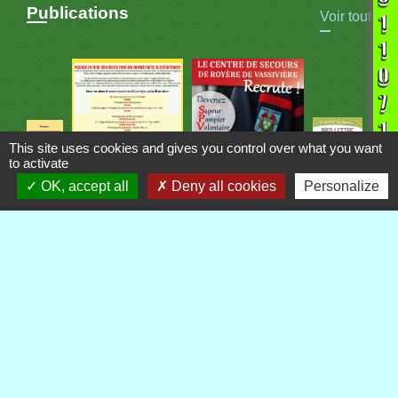
Publications
Voir tout
This site uses cookies and gives you control over what you want
to activate
OK, accept all
Deny all cookies
Personalize
Contacts
Commune de Royère-de-Vassivière
5 Rue Camille Benassy
23460 Royère-de-Vassivière - FRANCE
+33 5 55 64 71 06