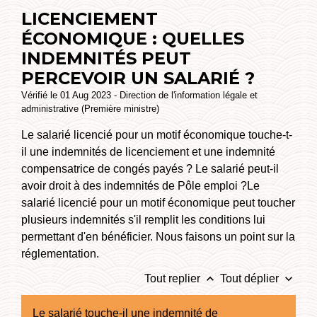
LICENCIEMENT
ÉCONOMIQUE : QUELLES
INDEMNITÉS PEUT
PERCEVOIR UN SALARIÉ ?
Vérifié le 01 Aug 2023 - Direction de l'information légale et
administrative (Première ministre)
Le salarié licencié pour un motif économique touche-t-
il une indemnités de licenciement et une indemnité
compensatrice de congés payés ? Le salarié peut-il
avoir droit à des indemnités de Pôle emploi ?Le
salarié licencié pour un motif économique peut toucher
plusieurs indemnités s'il remplit les conditions lui
permettant d'en bénéficier. Nous faisons un point sur la
réglementation.
keyboard_arrow_up
keyboard_arrow_down
Tout replier
Tout déplier
Le salarié touche-il une indemnité de